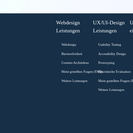
0
-
Read more
Web
Zugänglichk
Gesetz
Webdesign
UX/UI-Desi
(WZG)
Leistungen
Leistungen
Webdesign
Usability Testi
Barrierefreiheit
Accessibility D
Content-Architektur
Prototyping
Meist gestellten Fragen (FAQ)
Heuristische Ev
Weitere Leistungen
Meist gestellte
Weitere Leistu