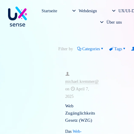
Startseite
Webdesign
U
Über un
Filter by
Categories
Tag
michael.kremmer@
on
April 7,
2025
Web
Zugänglichkeits
Gesetz (WZG)