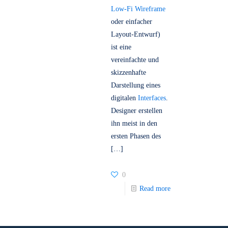
Ein
Low-Fidelity-
Wireframe
(auch
Low-Fi Wireframe
oder einfacher
Layout-Entwurf)
ist eine
vereinfachte und
skizzenhafte
Darstellung eines
digitalen
Interfaces
.
Designer erstellen
ihn meist in den
ersten Phasen des
[…]
0