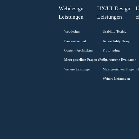
-
Read more
Low-
Fidelity-
Wireframe
Webdesign
UX/UI-Desi
Leistungen
Leistungen
Webdesign
Usability Testi
Barrierefreiheit
Accessibility D
Content-Architektur
Prototyping
Meist gestellten Fragen (FAQ)
Heuristische Ev
Weitere Leistungen
Meist gestellte
Weitere Leistu