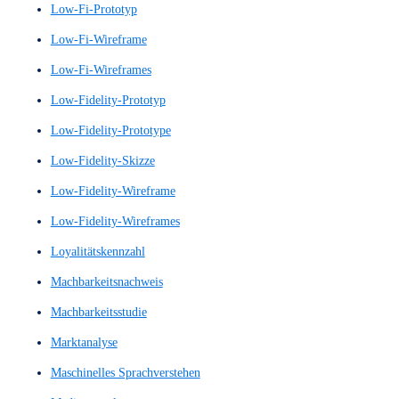
KI-Dialogsystem
KI-gestützte Sprachsysteme
KI-gestützte Sprachverarbeitung
Klickpfadanalyse
Klickpfade
Kommunikationsdesign
Konkurrenzanalyse
Kontext-Analyse
Kontextanalysen
Kontextbetrachtung
Kontextstudie
Konversionsraten