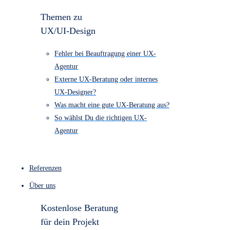
1.790
UX/UI-Design “Entdecker-Paket” €
4.490
Barrierefreiheits Check ab € 890
Kostenloser Website-Check
Themen zu
UX/UI-Design
Fehler bei Beauftragung einer UX-
Agentur
Externe UX-Beratung oder internes
UX-Designer?
Was macht eine gute UX-Beratung aus?
So wählst Du die richtigen UX-
Agentur