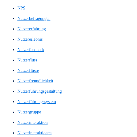
Low-Fidelity-Wireframes
Loyalitätskennzahl
Machbarkeitsnachweis
Machbarkeitsstudie
Marktanalyse
Maschinelles Sprachverstehen
Mediengestaltung
Menü
Menu
Menüstruktur
Mid Fidelity Prototypes
Mid Fidelity Wireframes