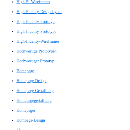
großes Sprachmodell
GUI
GUI-Konzept
Guidelines
Handlungsaufforderung
Handlungsimpuls
Heatmaps
Heuristic Evaluation
Heuristics
Heuristiken
Heuristische Evaluation
Heuristische Evaluierung