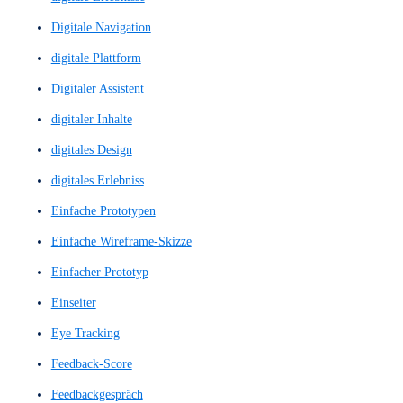
Conversion-Kennzahl
Conversion-Optimierung
Conversion-Trigger
CTA
CTAs
Customer Journey
Customer-Journey
Design System
Design von Nutzerinteraktionen
Design-Systems
Design-Thinking
Designsystem