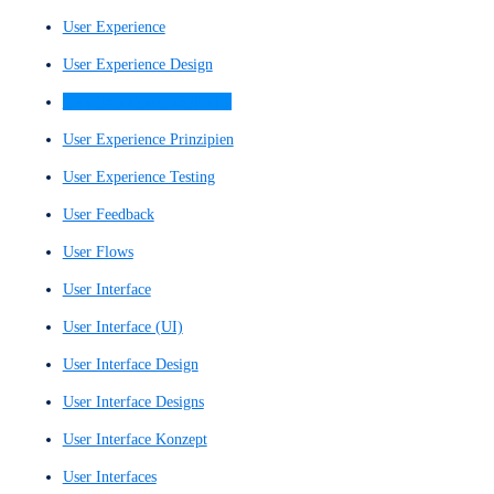
Prototyping
Prototyps
Rudimentärer Wireframe
Schneller UX-Entwurf
Schriftarten
Schriften
Search Engine Optimization
SEO
SEO-Optimierung
Single Page Website
Single-Page-Site
Skizzenhafter Entwurf