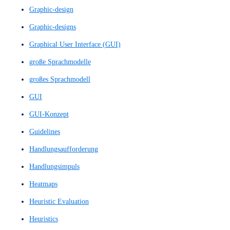
Einfache Prototypen
Einfache Wireframe-Skizze
Einfacher Prototyp
Einseiter
Eye Tracking
Feedback-Score
Feedbackgespräch
Feedbackgespräche
Figma Design
Figma Prototyp
Figma Prototype
Figma-Design