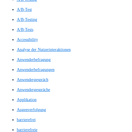
Preispaket 2
Preispaket 3
UX-Beiträge
UX-Wiki
UX/UI Evaluation
Workshops & Schulungen
All
A/B Test
A/B Testing
A/B-Test
A/B-Testing