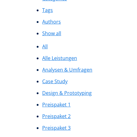
Tags
Authors
Show all
All
Alle Leistungen
Analysen & Umfragen
Case Study
Design & Prototyping
Preispaket 1
Preispaket 2
Preispaket 3