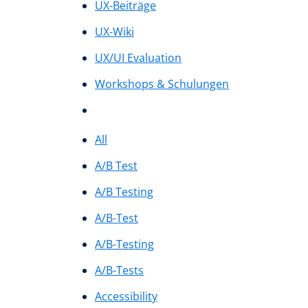
UX-Beiträge
UX-Wiki
UX/UI Evaluation
Workshops & Schulungen
All
A/B Test
A/B Testing
A/B-Test
A/B-Testing
A/B-Tests
Accessibility