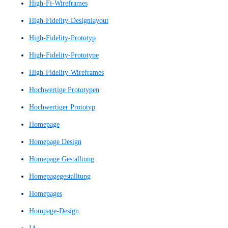
großes Sprachmodell
GUI
GUI-Konzept
Guidelines
Handlungsaufforderung
Handlungsimpuls
Heatmaps
Heuristic Evaluation
Heuristics
Heuristiken
Heuristische Evaluation
Heuristische Evaluierung