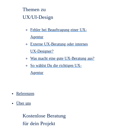
1.790
UX/UI-Design “Entdecker-Paket” €
4.490
Barrierefreiheits Check ab € 890
Kostenloser Website-Check
Themen zu
UX/UI-Design
Fehler bei Beauftragung einer UX-
Agentur
Externe UX-Beratung oder internes
UX-Designer?
Was macht eine gute UX-Beratung aus?
So wählst Du die richtigen UX-
Agentur