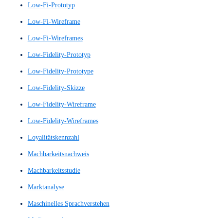
KI-Dialogsystem
KI-gestützte Sprachsysteme
KI-gestützte Sprachverarbeitung
Klickpfadanalyse
Klickpfade
Kommunikationsdesign
Konkurrenzanalyse
Kontext-Analyse
Kontextanalysen
Kontextbetrachtung
Kontextstudie
Konversionsraten