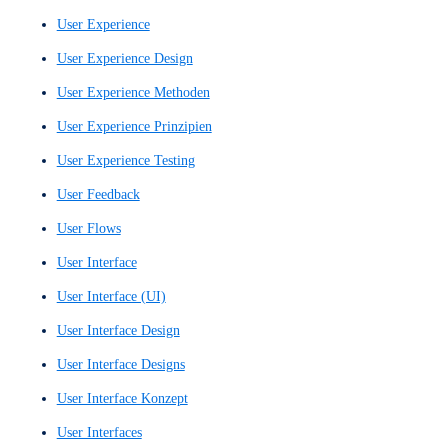
Prototyping
Prototyps
Rudimentärer Wireframe
Schneller UX-Entwurf
Schriftarten
Schriften
Search Engine Optimization
SEO
SEO-Optimierung
Single Page Website
Single-Page-Site
Skizzenhafter Entwurf