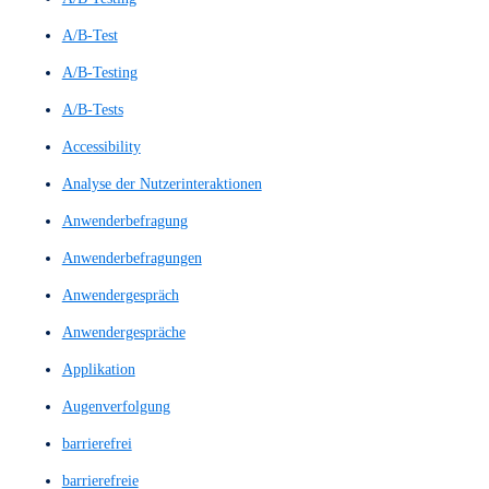
Preispaket 2
Preispaket 3
UX-Beiträge
UX-Wiki
UX/UI Evaluation
Workshops & Schulungen
All
A/B Test
A/B Testing
A/B-Test
A/B-Testing