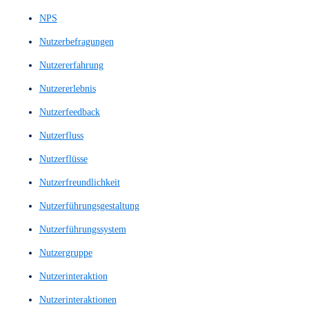
Low-Fidelity-Wireframes
Loyalitätskennzahl
Machbarkeitsnachweis
Machbarkeitsstudie
Marktanalyse
Maschinelles Sprachverstehen
Mediengestaltung
Menü
Menu
Menüstruktur
Mid Fidelity Prototypes
Mid Fidelity Wireframes