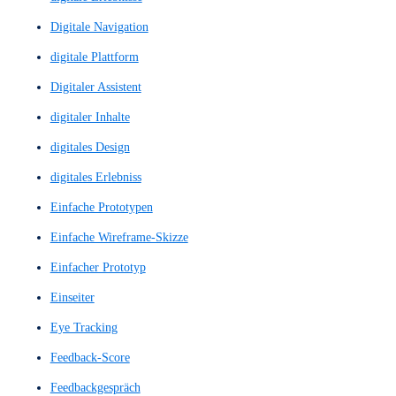
Conversion-Kennzahl
Conversion-Optimierung
Conversion-Trigger
CTA
CTAs
Customer Journey
Customer-Journey
Design System
Design von Nutzerinteraktionen
Design-Systems
Design-Thinking
Designsystem