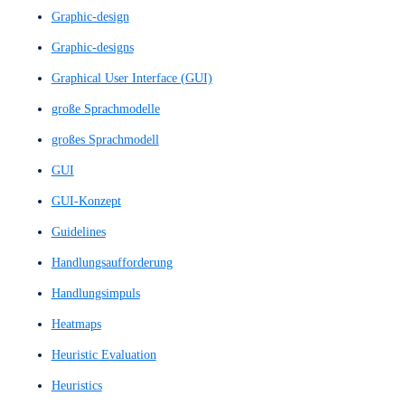
Einfache Prototypen
Einfache Wireframe-Skizze
Einfacher Prototyp
Einseiter
Eye Tracking
Feedback-Score
Feedbackgespräch
Feedbackgespräche
Figma Design
Figma Prototyp
Figma Prototype
Figma-Design