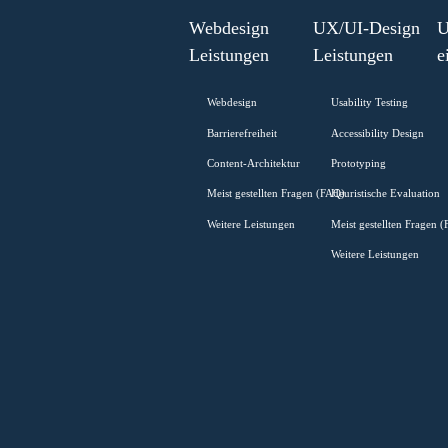
-
Read more
Benutzerum
Webdesign
UX/UI-Desi
Leistungen
Leistungen
Webdesign
Usability Testi
Barrierefreiheit
Accessibility D
Content-Architektur
Prototyping
Meist gestellten Fragen (FAQ)
Heuristische Ev
Weitere Leistungen
Meist gestellte
Weitere Leistu