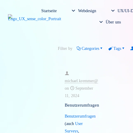
Startseite
Webdesign
U
Über un
Filter by
Categories
Tag
michael.kremmer@
on
September
11, 2024
Benutzerumfragen
Benutzerumfragen