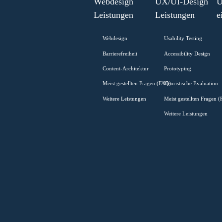
Figma
Webdesign
UX/UI-Desi
Leistungen
Leistungen
Webdesign
Usability Testi
Barrierefreiheit
Accessibility D
Content-Architektur
Prototyping
Meist gestellten Fragen (FAQ)
Heuristische Ev
Weitere Leistungen
Meist gestellte
Weitere Leistu