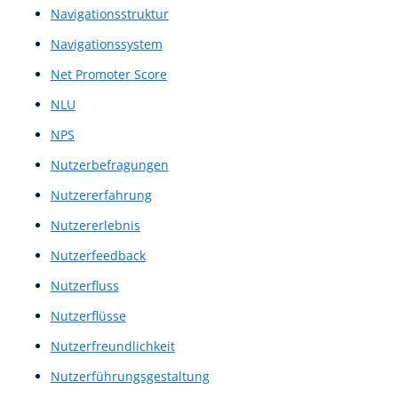
Low-Fidelity-Prototyp
Low-Fidelity-Prototype
Low-Fidelity-Skizze
Low-Fidelity-Wireframe
Low-Fidelity-Wireframes
Loyalitätskennzahl
Machbarkeitsnachweis
Machbarkeitsstudie
Marktanalyse
Maschinelles Sprachverstehen
Mediengestaltung
Menü