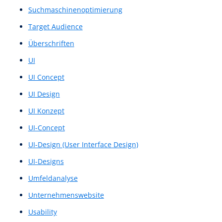
Nutzungserfahrung
Nutzungserlebnis
One-Pager
Pixelgenauer Wireframe
Plattform
Plattformen
POC
POCs
Präziser Layout Entwurf
Präziser Layoutentwurf
Promoter-Wert
Proof of Concept