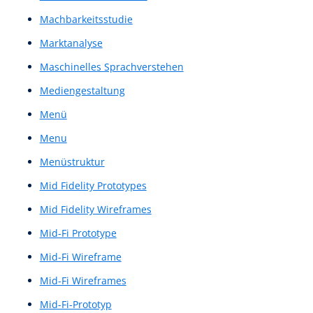
Kontextanalysen
Kontextbetrachtung
Kontextstudie
Konversionsraten
Konzeptnachweis
Kundenbindungs-Score
Kundenloyalitäts-Score
Kundenreise
Kundenumfrage
Kundenumfragen
Kundenzufriedenheitskennzahl
Landingpage