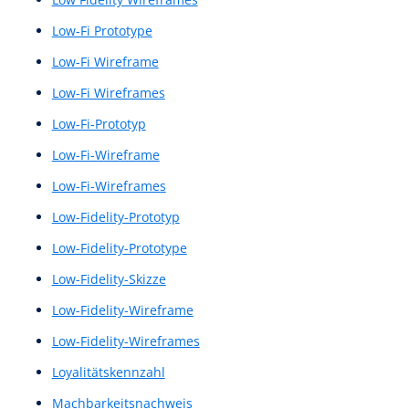
Interview
Interviews
IxD
KI-Dialogsystem
KI-gestützte Sprachsysteme
KI-gestützte Sprachverarbeitung
Klickpfadanalyse
Klickpfade
Kommunikationsdesign
Konkurrenzanalyse
Kontext-Analyse