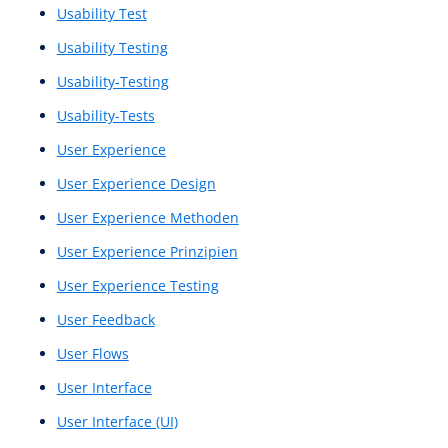
Proof of Concepts
Prototyp
Prototype
Prototypen
Prototyping
Prototyps
Rudimentärer Wireframe
Schneller UX-Entwurf
Schriftarten
Schriften
Search Engine Optimization
SEO