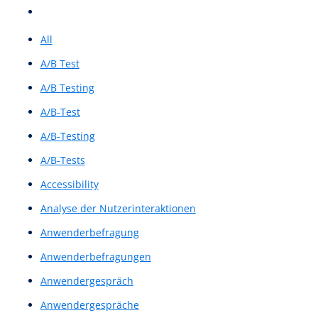
Case Study
Design & Prototyping
Preispaket 1
Preispaket 2
Preispaket 3
UX-Beiträge
UX-Wiki
UX/UI Evaluation
Workshops & Schulungen
All
A/B Test