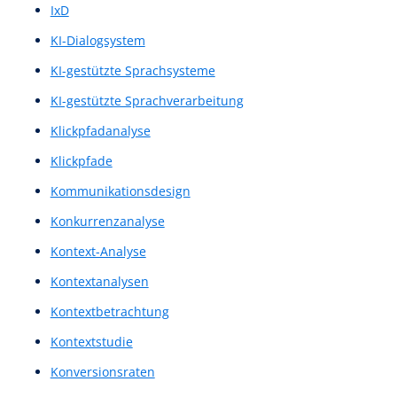
Homepagegestalltung
Homepages
Hompage-Design
IA
Illustrationen
illustrierte Bilder
illustrierte Grafiken
Information Architecture
Informationsstrukturierung
Inhaltsdesign
Inhaltslayout
Innovationsprozess