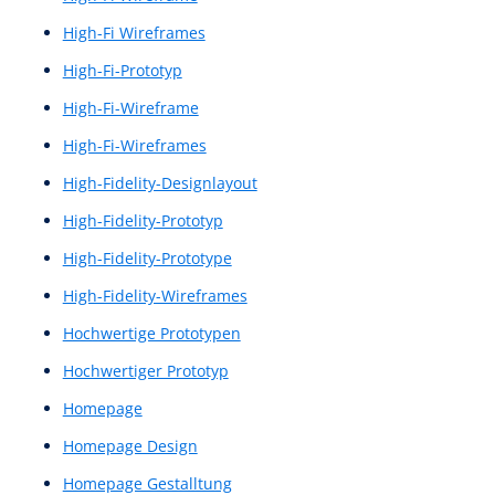
Graphic-design
Graphic-designs
Graphical User Interface (GUI)
große Sprachmodelle
großes Sprachmodell
GUI
GUI-Konzept
Guidelines
Handlungsaufforderung
Handlungsimpuls
Heatmaps
Heuristic Evaluation