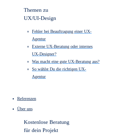
1.790
UX/UI-Design “Entdecker-Paket” €
4.490
Barrierefreiheits Check ab € 890
Kostenloser Website-Check
Themen zu
UX/UI-Design
Fehler bei Beauftragung einer UX-
Agentur
Externe UX-Beratung oder internes
UX-Designer?
Was macht eine gute UX-Beratung aus?
So wählst Du die richtigen UX-
Agentur