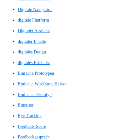
Conversion-Kennzahl
Conversion-Optimierung
Conversion-Trigger
CTA
CTAs
Customer Journey
Customer-Journey
Design System
Design von Nutzerinteraktionen
Design-Systems
Design-Thinking
Designsystem