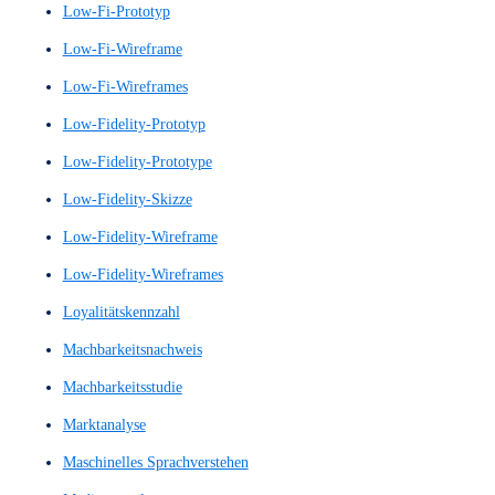
KI-Dialogsystem
KI-gestützte Sprachsysteme
KI-gestützte Sprachverarbeitung
Klickpfadanalyse
Klickpfade
Kommunikationsdesign
Konkurrenzanalyse
Kontext-Analyse
Kontextanalysen
Kontextbetrachtung
Kontextstudie
Konversionsraten