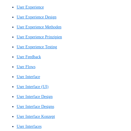
Prototyping
Prototyps
Rudimentärer Wireframe
Schneller UX-Entwurf
Schriftarten
Schriften
Search Engine Optimization
SEO
SEO-Optimierung
Single Page Website
Single-Page-Site
Skizzenhafter Entwurf