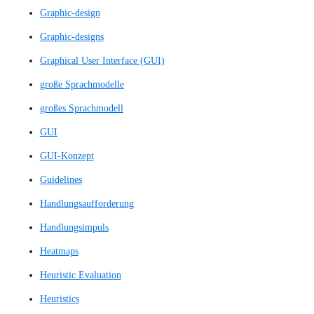
Einfache Prototypen
Einfache Wireframe-Skizze
Einfacher Prototyp
Einseiter
Eye Tracking
Feedback-Score
Feedbackgespräch
Feedbackgespräche
Figma Design
Figma Prototyp
Figma Prototype
Figma-Design