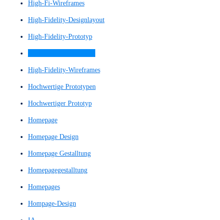
großes Sprachmodell
GUI
GUI-Konzept
Guidelines
Handlungsaufforderung
Handlungsimpuls
Heatmaps
Heuristic Evaluation
Heuristics
Heuristiken
Heuristische Evaluation
Heuristische Evaluierung