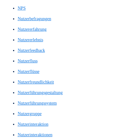
Low-Fidelity-Wireframes
Loyalitätskennzahl
Machbarkeitsnachweis
Machbarkeitsstudie
Marktanalyse
Maschinelles Sprachverstehen
Mediengestaltung
Menü
Menu
Menüstruktur
Mid Fidelity Prototypes
Mid Fidelity Wireframes