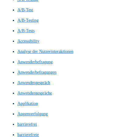
Preispaket 2
Preispaket 3
UX-Beiträge
UX-Wiki
UX/UI Evaluation
Workshops & Schulungen
All
A/B Test
A/B Testing
A/B-Test
A/B-Testing