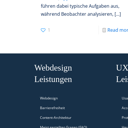
führen dabei typische Aufgaben aus,
während Beobachter analysieren,
[…]
1
Read mo
Webdesign
UX
Leistungen
Lei
Webdesign
Usab
Barrierefreiheit
Acce
Content-Architektur
Pro
Meist gestellten Fragen (FAQ)
Heu