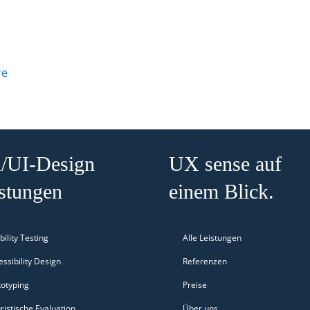
-
re
Usability-
Testing
/UI-Design
UX sense auf
stungen
einem Blick.
ility Testing
Alle Leistungen
ssibility Design
Referenzen
totyping
Preise
ristische Evaluation
Über uns