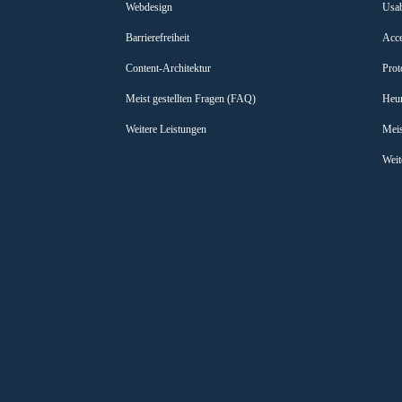
Webdesign
Usab
Barrierefreiheit
Acce
Content-Architektur
Prot
Meist gestellten Fragen (FAQ)
Heur
Weitere Leistungen
Meis
Weit