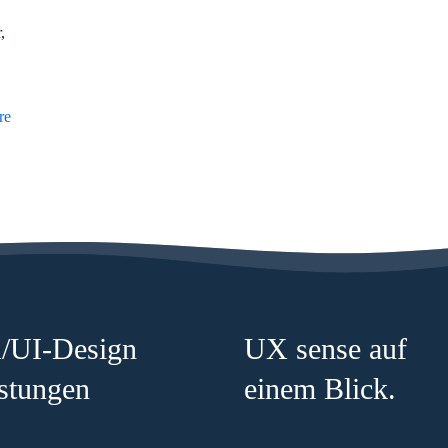
,
-
re
Low-
Fidelity-
Prototype
/UI-Design
UX sense auf
stungen
einem Blick.