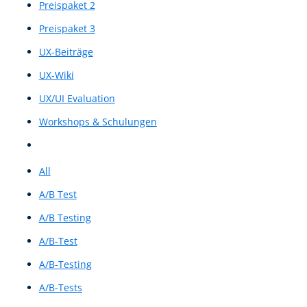
Tags
Authors
Show all
All
Alle Leistungen
Analysen & Umfragen
Case Study
Design & Prototyping
Preispaket 1
Preispaket 2
Preispaket 3
UX-Beiträge