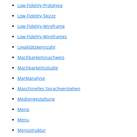
Klickpfadanalyse
Klickpfade
Kommunikationsdesign
Konkurrenzanalyse
Kontext-Analyse
Kontextanalysen
Kontextbetrachtung
Kontextstudie
Konversionsraten
Konzeptnachweis
Kundenbindungs-Score
Kundenloyalitäts-Score