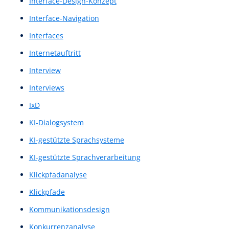
High-Fidelity-Wireframes
Hochwertige Prototypen
Hochwertiger Prototyp
Homepage
Homepage Design
Homepage Gestalltung
Homepagegestalltung
Homepages
Hompage-Design
IA
Illustrationen
illustrierte Bilder