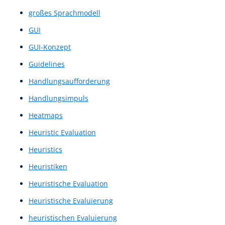
Einseiter
Eye Tracking
Feedback-Score
Feedbackgespräch
Feedbackgespräche
Figma Design
Figma Prototyp
Figma Prototype
Figma-Design
Figma-Prototyp
Figma-Prototype
finaler Entwurf