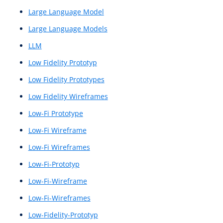
Interaktionsprinzipien
Interface
Interface-Design-Konzept
Interface-Navigation
Interfaces
Internetauftritt
Interview
Interviews
IxD
KI-Dialogsystem
KI-gestützte Sprachsysteme
KI-gestützte Sprachverarbeitung