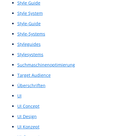
Nutzerreise
Nutzertests
Nutzerumfeldstudie
Nutzerverhaltensanalyse
Nutzerzufriedenheit
Nutzungserfahrung
Nutzungserlebnis
One-Pager
Pixelgenauer Wireframe
Plattform
Plattformen
POC