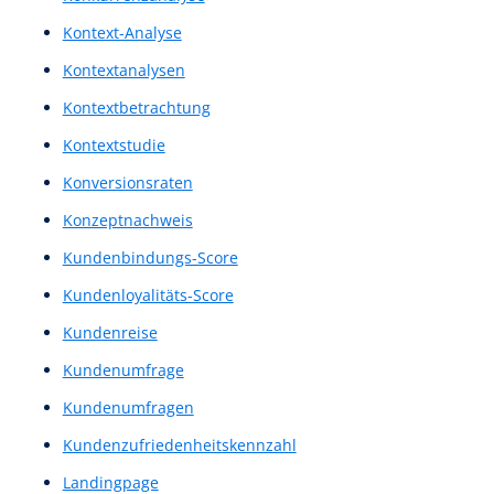
illustrierte Grafiken
Information Architecture
Informationsstrukturierung
Inhaltsdesign
Inhaltslayout
Innovationsprozess
Interaction Design
Interactionsdesign
Interaktionsgestaltung
Interaktionskonzept
Interaktionslogik
Interaktionsprinzip