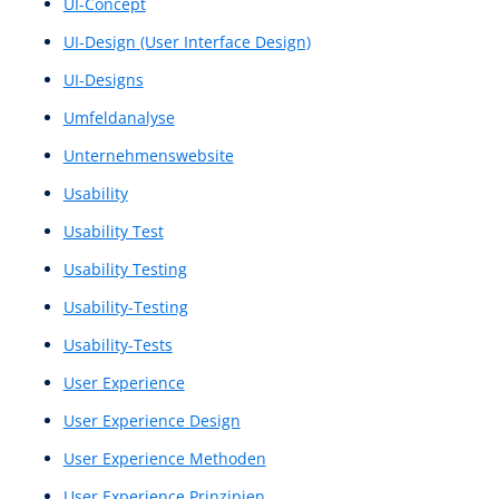
POCs
Präziser Layout Entwurf
Präziser Layoutentwurf
Promoter-Wert
Proof of Concept
Proof of Concepts
Prototyp
Prototype
Prototypen
Prototyping
Prototyps