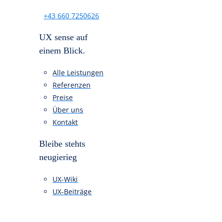
Kostenlose Beratung
für dein Projekt
Buche dir deine kostenlose UX-
Beratung mit unseren
UX-Design
&
Webdesign
Experten oder rufe uns
einfach an.
Kostenlose Beratung
+43 660 7250626
UX sense auf
einem Blick.
Alle Leistungen
Referenzen