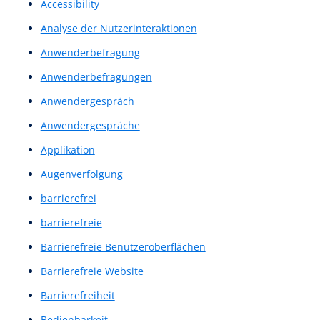
UX-Wiki
UX/UI Evaluation
Workshops & Schulungen
All
A/B Test
A/B Testing
A/B-Test
A/B-Testing
A/B-Tests
Accessibility
Analyse der Nutzerinteraktionen