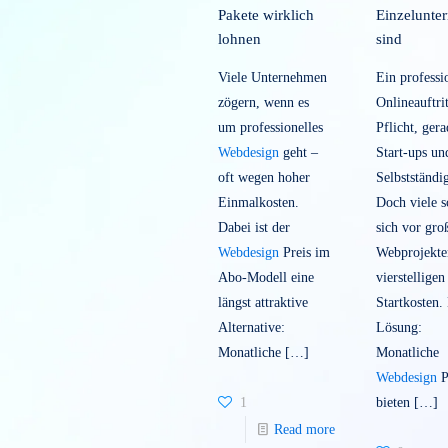
Monat: Für wen
idea
sich monatliche
&
Pakete wirklich
Ein
lohnen
sind
Viele Unternehmen
Ein 
zögern, wenn es
Onlin
um professionelles
Pflic
Webdesign
geht –
Star
oft wegen hoher
Selb
Einmalkosten.
Doch
Dabei ist der
sich
Webdesign
Preis im
Webp
Abo-Modell eine
viers
längst attraktive
Star
Alternative:
Lösu
Monatliche
[…]
Mona