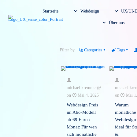
Startseite
Webdesign
U
Über un
Filter by
Categories
Tag
michael.kremmer@
mic
on
Mai 4, 2025
on
Webdesign Preis
War
im Abo-Modell
mon
ab 69 Euro /
Web