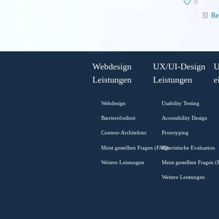
Webd
biet
1
-
Read more
Webdesign
Preis
im
Abo-
Modell
Webdesign
UX/UI-Desi
ab
Leistungen
Leistungen
69
Euro
Webdesign
Usability Testi
/
Barrierefreiheit
Accessibility D
Monat:
Content-Architektur
Prototyping
Für
Meist gestellten Fragen (FAQ)
Heuristische Ev
wen