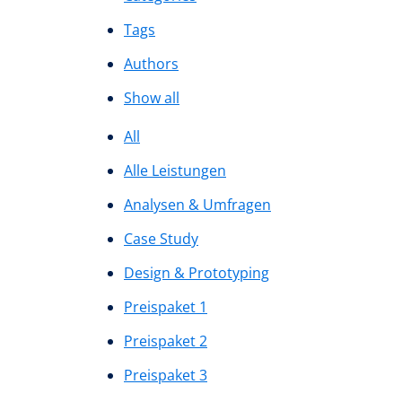
Tags
Authors
Show all
All
Alle Leistungen
Analysen & Umfragen
Case Study
Design & Prototyping
Preispaket 1
Preispaket 2
Preispaket 3