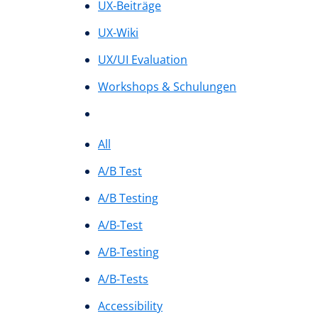
UX-Beiträge
UX-Wiki
UX/UI Evaluation
Workshops & Schulungen
All
A/B Test
A/B Testing
A/B-Test
A/B-Testing
A/B-Tests
Accessibility