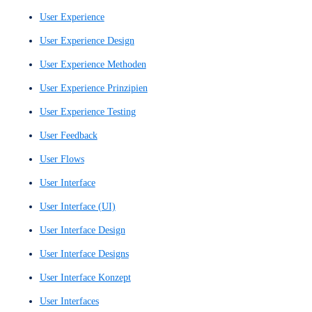
Prototyping
Prototyps
Rudimentärer Wireframe
Schneller UX-Entwurf
Schriftarten
Schriften
Search Engine Optimization
SEO
SEO-Optimierung
Single Page Website
Single-Page-Site
Skizzenhafter Entwurf