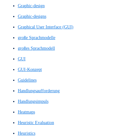
Einfache Prototypen
Einfache Wireframe-Skizze
Einfacher Prototyp
Einseiter
Eye Tracking
Feedback-Score
Feedbackgespräch
Feedbackgespräche
Figma Design
Figma Prototyp
Figma Prototype
Figma-Design