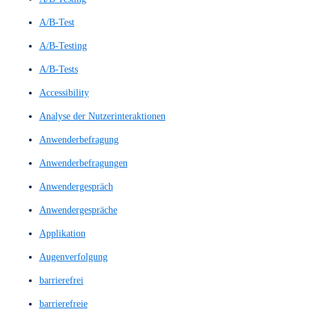
Preispaket 2
Preispaket 3
UX-Beiträge
UX-Wiki
UX/UI Evaluation
Workshops & Schulungen
All
A/B Test
A/B Testing
A/B-Test
A/B-Testing