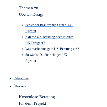
1.790
UX/UI-Design “Entdecker-Paket” €
4.490
Barrierefreiheits Check ab € 890
Kostenloser Website-Check
Themen zu
UX/UI-Design
Fehler bei Beauftragung einer UX-
Agentur
Externe UX-Beratung oder internes
UX-Designer?
Was macht eine gute UX-Beratung aus?
So wählst Du die richtigen UX-
Agentur