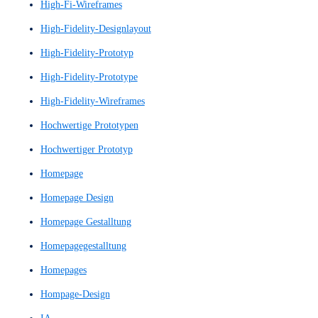
großes Sprachmodell
GUI
GUI-Konzept
Guidelines
Handlungsaufforderung
Handlungsimpuls
Heatmaps
Heuristic Evaluation
Heuristics
Heuristiken
Heuristische Evaluation
Heuristische Evaluierung