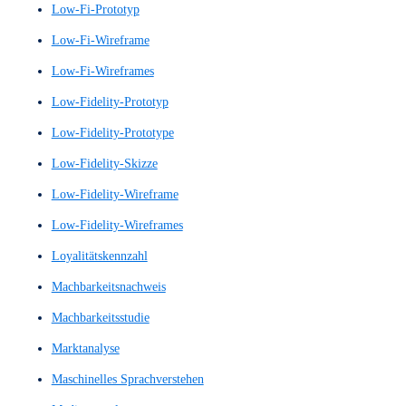
KI-Dialogsystem
KI-gestützte Sprachsysteme
KI-gestützte Sprachverarbeitung
Klickpfadanalyse
Klickpfade
Kommunikationsdesign
Konkurrenzanalyse
Kontext-Analyse
Kontextanalysen
Kontextbetrachtung
Kontextstudie
Konversionsraten