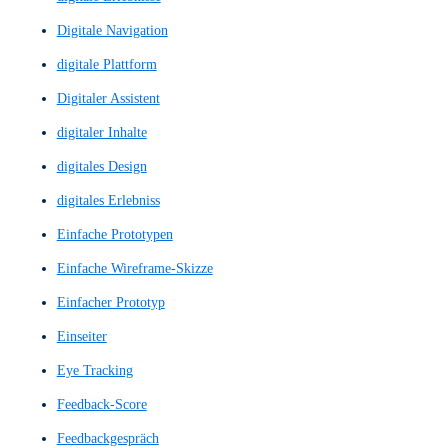
Conversion-Kennzahl
Conversion-Optimierung
Conversion-Trigger
CTA
CTAs
Customer Journey
Customer-Journey
Design System
Design von Nutzerinteraktionen
Design-Systems
Design-Thinking
Designsystem