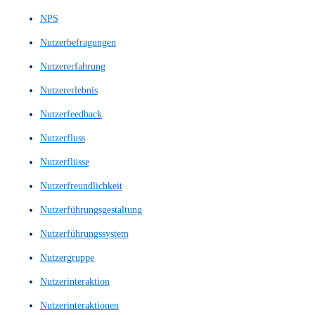
Low-Fidelity-Wireframes
Loyalitätskennzahl
Machbarkeitsnachweis
Machbarkeitsstudie
Marktanalyse
Maschinelles Sprachverstehen
Mediengestaltung
Menü
Menu
Menüstruktur
Mid Fidelity Prototypes
Mid Fidelity Wireframes