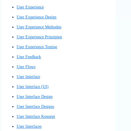
Prototyping
Prototyps
Rudimentärer Wireframe
Schneller UX-Entwurf
Schriftarten
Schriften
Search Engine Optimization
SEO
SEO-Optimierung
Single Page Website
Single-Page-Site
Skizzenhafter Entwurf