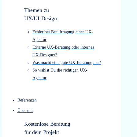
1.790
UX/UI-Design “Entdecker-Paket” €
4.490
Barrierefreiheits Check ab € 890
Kostenloser Website-Check
Themen zu
UX/UI-Design
Fehler bei Beauftragung einer UX-
Agentur
Externe UX-Beratung oder internes
UX-Designer?
Was macht eine gute UX-Beratung aus?
So wählst Du die richtigen UX-
Agentur