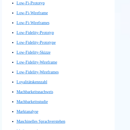
KI-Dialogsystem
KI-gestützte Sprachsysteme
KI-gestützte Sprachverarbeitung
Klickpfadanalyse
Klickpfade
Kommunikationsdesign
Konkurrenzanalyse
Kontext-Analyse
Kontextanalysen
Kontextbetrachtung
Kontextstudie
Konversionsraten