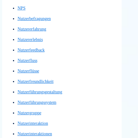
Low-Fidelity-Wireframes
Loyalitätskennzahl
Machbarkeitsnachweis
Machbarkeitsstudie
Marktanalyse
Maschinelles Sprachverstehen
Mediengestaltung
Menü
Menu
Menüstruktur
Mid Fidelity Prototypes
Mid Fidelity Wireframes