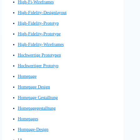
großes Sprachmodell
GUI
GUI-Konzept
Guidelines
Handlungsaufforderung
Handlungsimpuls
Heatmaps
Heuristic Evaluation
Heuristics
Heuristiken
Heuristische Evaluation
Heuristische Evaluierung