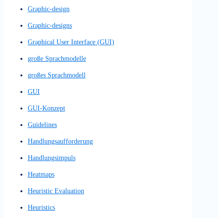
Einfache Prototypen
Einfache Wireframe-Skizze
Einfacher Prototyp
Einseiter
Eye Tracking
Feedback-Score
Feedbackgespräch
Feedbackgespräche
Figma Design
Figma Prototyp
Figma Prototype
Figma-Design