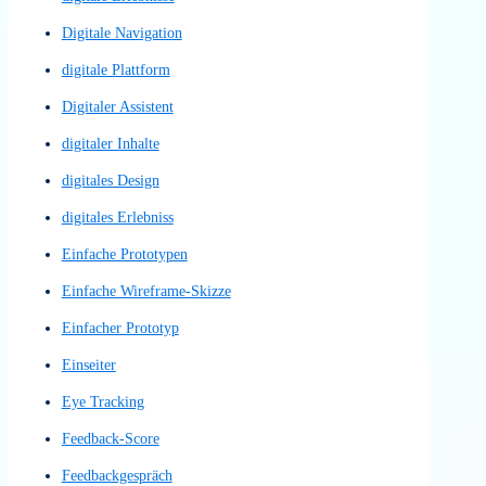
Conversion-Kennzahl
Conversion-Optimierung
Conversion-Trigger
CTA
CTAs
Customer Journey
Customer-Journey
Design System
Design von Nutzerinteraktionen
Design-Systems
Design-Thinking
Designsystem