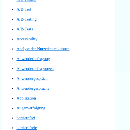
Preispaket 2
Preispaket 3
UX-Beiträge
UX-Wiki
UX/UI Evaluation
Workshops & Schulungen
All
A/B Test
A/B Testing
A/B-Test
A/B-Testing