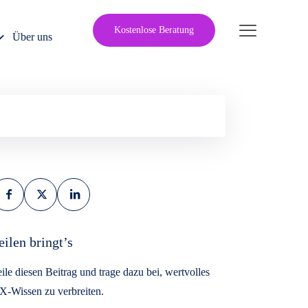
Kostenlose Beratung
Über uns
Beitrag
Beitrag
Beitrag
auf
auf
auf
Facebook
X
LinkedIn
teilen
teilen
teilen
eilen bringt’s
ile diesen Beitrag und trage dazu bei, wertvolles
X-Wissen zu verbreiten.