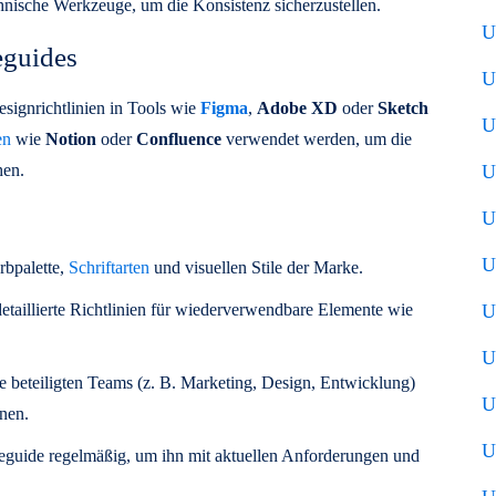
chnische Werkzeuge, um die Konsistenz sicherzustellen.
U
eguides
U
Designrichtlinien in Tools wie
Figma
,
Adobe XD
oder
Sketch
U
en
wie
Notion
oder
Confluence
verwendet werden, um die
hen.
U
U
U
rbpalette,
Schriftarten
und visuellen Stile der Marke.
 detaillierte Richtlinien für wiederverwendbare Elemente wie
U
U
alle beteiligten Teams (z. B. Marketing, Design, Entwicklung)
U
nen.
U
yleguide regelmäßig, um ihn mit aktuellen Anforderungen und