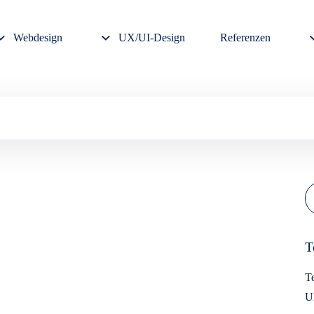
Webdesign
UX/UI-Design
Referenzen
T
Te
U