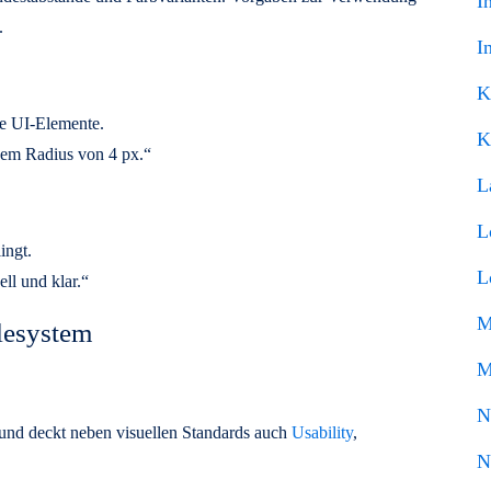
I
.
I
K
re UI-Elemente.
K
nem Radius von 4 px.“
L
L
ingt.
L
ell und klar.“
M
lesystem
M
N
de und deckt neben visuellen Standards auch
Usability
,
N