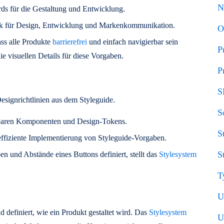
N
rds für die Gestaltung und Entwicklung.
erk für Design, Entwicklung und Markenkommunikation.
O
ss alle Produkte
barrierefrei
und einfach navigierbar sein
P
ie visuellen Details für diese Vorgaben.
P
S
esignrichtlinien aus dem Styleguide.
S
baren Komponenten und Design-Tokens.
S
 effiziente Implementierung von Styleguide-Vorgaben.
S
en und Abstände eines Buttons definiert, stellt das
Stylesystem
T
U
d definiert, wie ein Produkt gestaltet wird. Das
Stylesystem
U