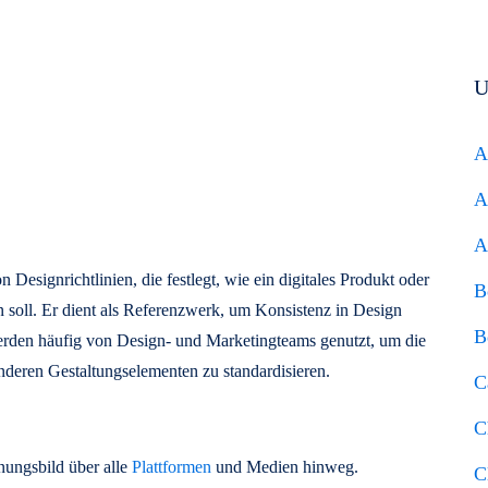
U
A
A
A
Designrichtlinien, die festlegt, wie ein digitales Produkt oder
B
n soll. Er dient als Referenzwerk, um Konsistenz in Design
B
erden häufig von Design- und Marketingteams genutzt, um die
nderen Gestaltungselementen zu standardisieren.
C
C
nungsbild über alle
Plattformen
und Medien hinweg.
C