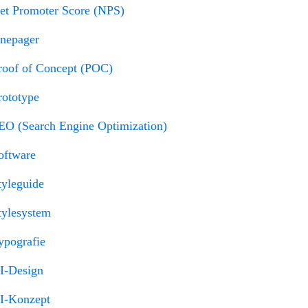
et Promoter Score (NPS)
nepager
roof of Concept (POC)
rototype
EO (Search Engine Optimization)
oftware
tyleguide
tylesystem
ypografie
I-Design
I-Konzept