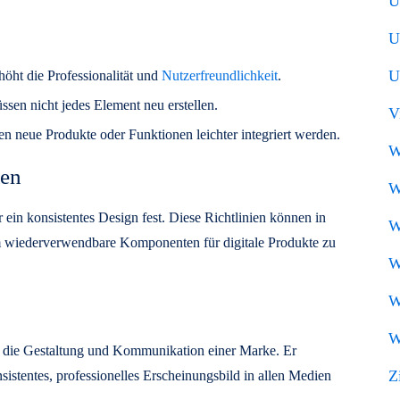
U
U
U
rhöht die Professionalität und
Nutzerfreundlichkeit
.
ssen nicht jedes Element neu erstellen.
V
en neue Produkte oder Funktionen leichter integriert werden.
W
men
W
 ein konsistentes Design fest. Diese Richtlinien können in
W
 wiederverwendbare Komponenten für digitale Produkte zu
W
W
W
ür die Gestaltung und Kommunikation einer Marke. Er
Z
sistentes, professionelles Erscheinungsbild in allen Medien