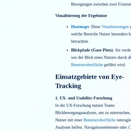
stellt sie als
Visualisierungen
dar, etw
Heatmaps
oder Blickpfaden.
Fixierungen und Sakkaden
Fixierungen
: Während eine
das Auge Informationen auf
Sakkaden
: Sakkaden bezeic
Bewegungen zwischen zwei 
Visualisierung der Ergebnisse
Heatmaps
: Diese
Visualisi
welche Bereiche Nutzer bes
betrachten.
Blickpfade (Gaze Plots)
: S
wie der Blick eines Nutzers
Benutzeroberfläche
geführt 