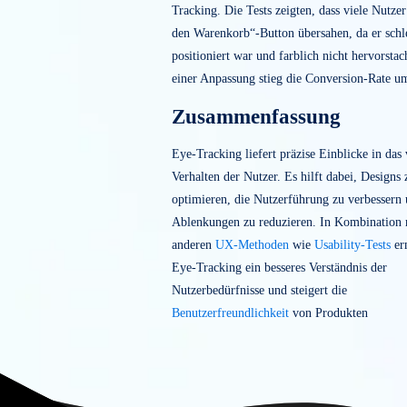
UX-Designer setzen Eye-Tracking ein,
Wahrnehmung der Nutzer zu verbesser
Daten, um:
Layouts gezielt zu verbess
positionieren wichtige Inhal
Stellen.
Ablenkungen zu reduzier
störende Elemente, die die 
könnten.
Benutzerfreundlichkeit
zu 
können Inhalte effizienter 
leichter verstehen.
Praxisbeispiel
Ein Online-Shop analysierte die Prod