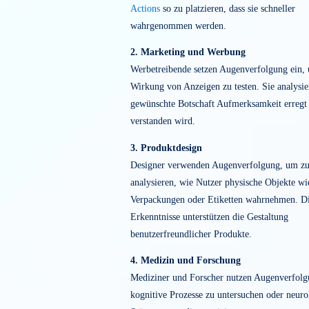
Einsatzgebiete von E
Tracking
1. UX- und Usability-Forschung
In der UX-Forschung nutzen Teams
Blickbewegungsanalysen, um zu unte
Nutzer mit einer
Benutzeroberfläche
i
Analysen helfen, Navigationselement
Actions
so zu platzieren, dass sie schn
wahrgenommen werden.
2. Marketing und Werbung
Werbetreibende setzen Augenverfolgu
Wirkung von Anzeigen zu testen. Sie 
gewünschte Botschaft Aufmerksamkeit
verstanden wird.