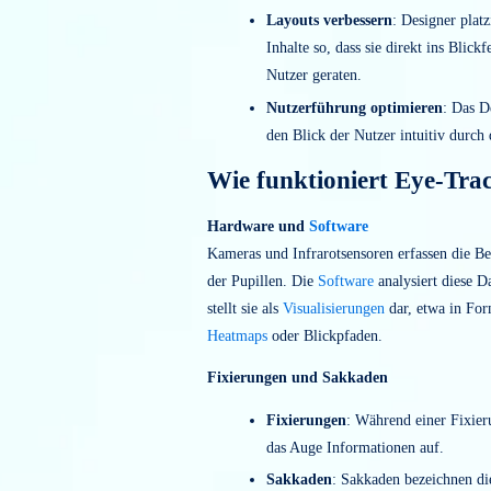
Benutzeroberfläche
die meis
finden.
Ablenkungen erkennen
: E
Nutzer vom Ziel ablenken, la
identifizieren.
Layouts verbessern
: Design
Inhalte so, dass sie direkt in
Nutzer geraten.
Nutzerführung optimiere
den Blick der Nutzer intuiti
Wie funktioniert Eye
Hardware und
Software
Kameras und Infrarotsensoren erfass
der Pupillen. Die
Software
analysiert