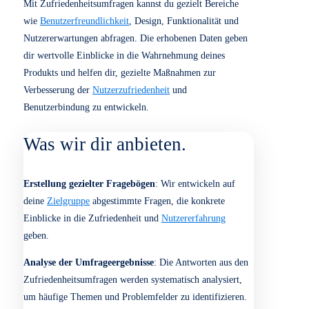
Zufriedenheitsumfragen bieten dir eine direkte
Möglichkeit, die Meinung und Zufriedenheit deiner
Nutzer mit deiner
Website
,
App
oder
Software
zu messen.
Durch gezielte Fragen erfährst du, wie gut dein Produkt
die Erwartungen der Nutzer erfüllt, welche Aspekte als
besonders positiv wahrgenommen werden und wo
Optimierungspotenziale bestehen. Zufriedenheitsumfragen
sind eine wertvolle Methode, um qualitative und
quantitative Daten über die
User Experience (UX)
zu
sammeln und fundierte Entscheidungen zur
Produktverbesserung zu treffen.
Mit Zufriedenheitsumfragen kannst du gezielt Bereiche
wie
Benutzerfreundlichkeit
, Design, Funktionalität und
Nutzererwartungen abfragen. Die erhobenen Daten geben
dir wertvolle Einblicke in die Wahrnehmung deines