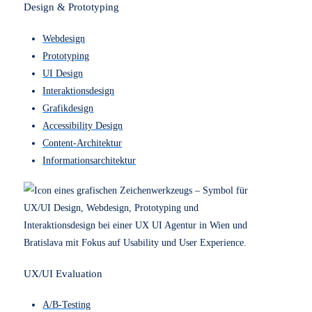
Agentur aus Wien eine vollständig neue
Website
. Sie
wurde geplant,
Sozialversicherung Web-Applikation
Eine führende österreichische Versicherungsanstalt
modernisierte im Zuge einer Fusion mehrere interne
Systeme, darunter auch eine zentrale
Web-Applikation
für
das Verwaltungspersonal. Ziel der
Modernisierungsmaßnahmen war es, die
Modernes Webdesign für ANTSTRANS
Umzugsfirma in Wien
Für ANTS-TRANS haben wir den Bereich Privat- und
Firmenumzug haben haben wir eine neue
Website
www.antstrans.at umgesetzt. So entsteht eine fokussierte
Homepage
, die diese Dienstleistung klar