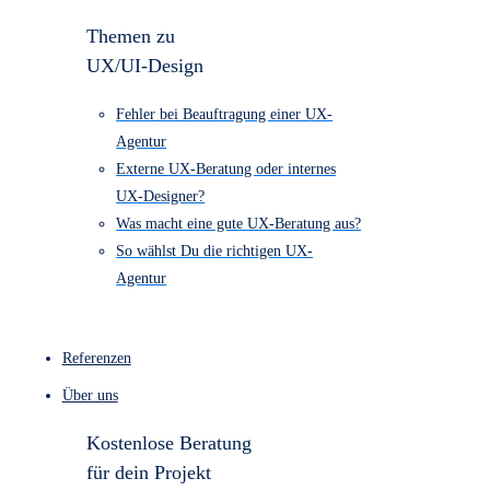
1.790
UX/UI-Design “Entdecker-Paket” €
4.490
Barrierefreiheits Check ab € 890
Kostenloser Website-Check
Themen zu
UX/UI-Design
Fehler bei Beauftragung einer UX-
Agentur
Externe UX-Beratung oder internes
UX-Designer?
Was macht eine gute UX-Beratung aus?
So wählst Du die richtigen UX-
Agentur