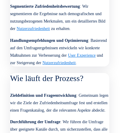
Produkts und helfen dir, gezielte Maßnahmen zur
Verbesserung der
Nutzerzufriedenheit
und
Benutzerbindung zu entwickeln.
Was wir dir anbieten.
Erstellung gezielter Fragebögen
: Wir entwickeln auf
deine
Zielgruppe
abgestimmte Fragen, die konkrete
Einblicke in die Zufriedenheit und
Nutzererfahrung
geben.
Analyse der Umfrageergebnisse
: Die Antworten aus den
Zufriedenheitsumfragen werden systematisch analysiert,
um häufige Themen und Problemfelder zu identifizieren.
Segmentierte Zufriedenheitsbewertung
: Wir