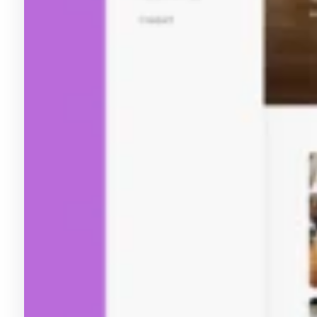
Bildkopie Web-Applikation für Fotografen
Die Bildkopie
Web-Applikation
bietet Fotografen ein
modernes Shopsystem, mit dem sie ihre Fotos effizient an
Kunden verkaufen können. Das System legt großen Wert
auf eine optimierte