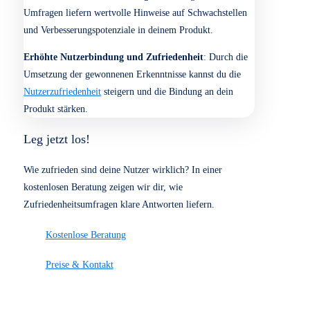
relevanten Nutzergruppen erreicht werden.
Analyse und Auswertung
: Die gesammelten Daten
werden analysiert und systematisch ausgewertet, um
zentrale Themen und Verbesserungspotenziale zu
identifizieren.
Optimierungsmaßnahmen
: Auf Basis der Ergebnisse
bieten wir dir maßgeschneiderte Empfehlungen, um die
Zufriedenheit und Bindung der Nutzer zu steigern.
Was du erwarten kannst.
Detaillierte Nutzerinformationen
: Du erhältst
umfassende Daten zur Zufriedenheit und den Erwartungen
deiner Nutzer, die dir helfen, die
User Experience
zu
optimieren.