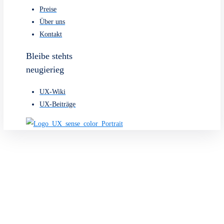
© 2026 UX sense s.r.o
✕
Kostenlose
Beratung
Buche dir deine kostenlose UX-Beratung mit unseren
UX-
Design
&
Webdesign
Experten oder rufe uns einfach an.
Kostenlose Beratung
+43 660 7250626
Webdesign
Leistungen
Webdesign