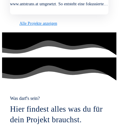
Norton ERP-Web-Applikation
Norton, ein renommierter Motorradhersteller aus England,
benötigte eine moderne und effiziente Lösung für die
interne Unternehmensverwaltung und
Produktionssteuerung. Im Rahmen dieses Projekts wurde
ein neues
GUI-Konzept
Pixo Druck-App (POC)
Pixo ist ein innovatives Druck-App-Konzept (
PoC
), das
das Drucken von Bildern direkt vom Smartphone aus
einfach und effizient macht. Das Besondere an Pixo ist die
nahtlose
Website für Jan Zachar – Gartengestaltung & Pflege
aus Hainburg
Für Jan Zachar – Gartengestaltung & Pflege mit Sitz in
Hainburg an der Donau realisierte unsere Webdesign-