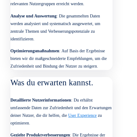
segmentieren die Ergebnisse nach demografischen und
nutzungsbezogenen Merkmalen, um ein detailliertes Bild
der
Nutzerzufriedenheit
zu erhalten.
Handlungsempfehlungen und Optimierung
: Basierend
auf den Umfrageergebnissen entwickeln wir konkrete
Maßnahmen zur Verbesserung der
User Experience
und
zur Steigerung der
Nutzerzufriedenheit
.
Wie läuft der Prozess?
Zieldefinition und Frageentwicklung
: Gemeinsam legen
wir die Ziele der Zufriedenheitsumfrage fest und erstellen
einen Fragenkatalog, der die relevanten Aspekte abdeckt.
Durchführung der Umfrage
: Wir führen die Umfrage
über geeignete Kanäle durch, um sicherzustellen, dass alle