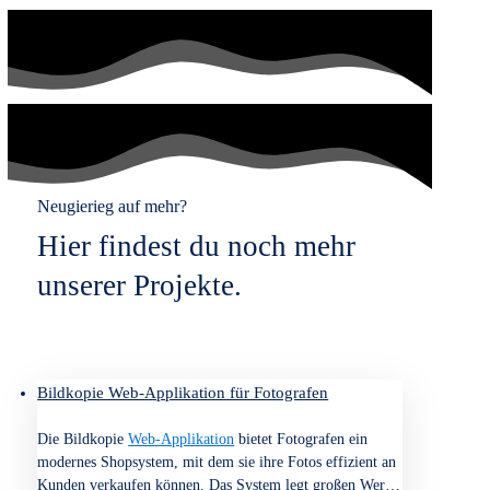
Gezielte Produktverbesserungen
: Die Ergebnisse der
Umfragen liefern wertvolle Hinweise auf Schwachstellen
und Verbesserungspotenziale in deinem Produkt.
Erhöhte Nutzerbindung und Zufriedenheit
: Durch die
Umsetzung der gewonnenen Erkenntnisse kannst du die
Nutzerzufriedenheit
steigern und die Bindung an dein
Produkt stärken.
Leg jetzt los!
Wie zufrieden sind deine Nutzer wirklich? In einer
kostenlosen Beratung zeigen wir dir, wie
Zufriedenheitsumfragen klare Antworten liefern.
Kostenlose Beratung