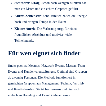
Match finden
: Jedes Symbol gibt es sechs Mal im
Raum. Finde eine Person mit demselben Symbol, die
du noch nicht kennst. Eine Person ist ausreichend.
Kurz interviewen
: Sagt Hallo, und lerne dein Match
kennen. Wenn dir nichts einfällt, nutze die Icebreaker
Fragen auf der Karte.
Gewinnchance
: Bewahre deine Spielkarte auf. Die
Nummer auf deiner Karte nimmt an der Verlosung
teil. Gewinnnummern werden gezogen und
bekanntgegeben.
Was macht finder so
wirksam
Niedrige Hürde
: Ein Symbol sehen, eine Person