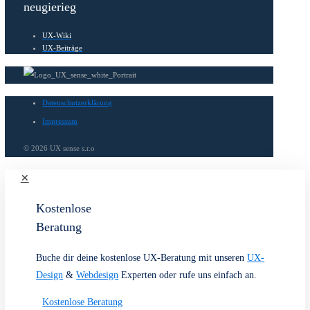
6
7
8
Next page
Webdesign
Leistungen