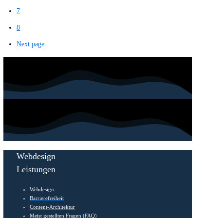
Dezember 15, 2025
0
finder – das Networking-Spiel im Einsatz
beim I3F WIN Event – wie ein Spiel
Networking verändert
Beim I3F Consulting WIN Event kam finder – das
Networking-Spiel erstmals in einem großen Netzwerk-
Setting zum Einsatz. Ziel war es, Begegnungen zu
erleichtern und Gespräche anzustoßen
[…]
Weiterlesen
November 26, 2025
0