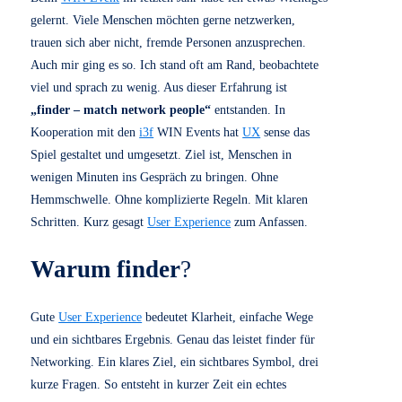
November 26, 2025
0
Finder – match
network people |
Das Networking
Spiel für dein Event
Beim
WIN Event
im letzten Jahr habe ich etwas Wichtiges