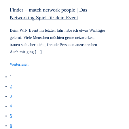
UX/UI-Design, Usability und
nutzerzentriertes Design.
Dezember 15, 2025
0
Fünf Sterne für finder – warum Veranstalter
das Networking-Spiel weiterempfehlen
Wenige Tage nach dem I3F Consulting WIN Event erhielt
finder – das Networking-Spiel eine Fünf-Sterne-
Bewertung auf Google – und damit ein besonders starkes
Feedback aus Sicht
[…]
Weiterlesen