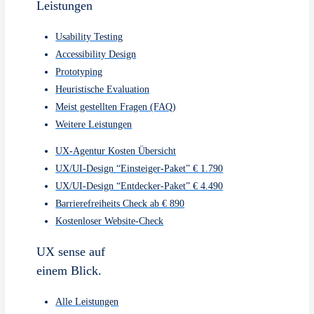
Alle Leistungen
Referenzen
Preise
Über uns
Kontakt
Bleibe stehts
neugierieg
UX-Wiki
UX-Beiträge
Datenschutzerklärung
Impressum
© 2026 UX sense s.r.o
✕