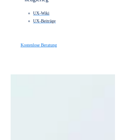
einem Blick.
Alle Leistungen
Referenzen
Preise
Über uns
Kontakt
Bleibe stehts
neugierieg
UX-Wiki
UX-Beiträge
Kostenlose Beratung