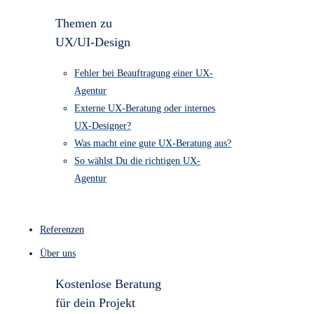
1.790
UX/UI-Design “Entdecker-Paket” €
4.490
Barrierefreiheits Check ab € 890
Kostenloser Website-Check
Themen zu
UX/UI-Design
Fehler bei Beauftragung einer UX-
Agentur
Externe UX-Beratung oder internes
UX-Designer?
Was macht eine gute UX-Beratung aus?
So wählst Du die richtigen UX-
Agentur