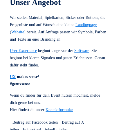
finden, los geht es. Das nimmt Druck aus der ersten
Sekunde.
Klare Struktur
: Drei Fragen geben Sicherheit.
Niemand muss sich lange überlegen, wie man ein
Gespräch beginnt.
Sichtbarer Erfolg
: Schon nach wenigen Minuten hat
man ein Match und ein echtes Gespräch geführt.
Kurzes Zeitfenster
: Zehn Minuten halten die Energie
hoch und bringen Tempo in den Raum.
Kleiner Anreiz
: Die Verlosung sorgt für einen
freundlichen Abschluss und motiviert viele
Teilnehmende.
Für wen eignet sich finder