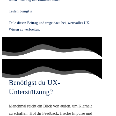
finder passt zu Meetups, Netzwerk Events, Messen, Team
Events und Kundenveranstaltungen. Optimal sind Gruppen
ab zwanzig Personen. Die Methode funktioniert in
gemischten Gruppen aus Management, Technik, Vertrieb
und Kreativberufen. Sie ist barrierearm und lässt sich
einfach an Branding und Event Ziele anpassen.
Unser Angebot
Wir stellen Material, Spielkarten, Sicker oder Buttons, die
Fragenliste und auf Wunsch eine kleine
Landingpage
(
Website
) bereit. Auf Anfrage passen wir Symbole, Farben
und Texte an euer Branding an.
User Experience
beginnt lange vor der
Software
. Sie
beginnt bei klaren Signalen und guten Erlebnissen. Genau