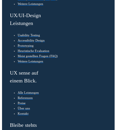
Finder – match network people | Das
Networking Spiel für dein Event
Beim WIN Event im letzten Jahr habe ich etwas Wichtiges
gelernt. Viele Menschen möchten gerne netzwerken,
trauen sich aber nicht, fremde Personen anzusprechen.
Auch mir ging
[…]
Weiterlesen
1
2
3
4
5