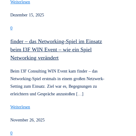
In unserem UX-Wiki findest du kompaktes Wissen zu
UX/UI-Design
,
Usability
&
Prototyping
UX-Wiki anzeigen
Neugierig auf mehr?
Hier findest du weitere
spannende Beiträge rund um