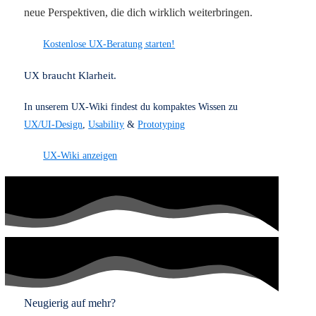
dafür steht finder.
UX
makes sense
!
#getuxsense
Wenn du finder für dein Event nutzen möchtest, melde
dich gerne bei uns.
Hier findest du unser
Kontaktformular
.
Beitrag auf Facebook teilen
Beitrag auf X
teilen
Beitrag auf LinkedIn teilen
Teilen bringt’s
Teile diesen Beitrag und trage dazu bei, wertvolles UX-
Wissen zu verbreiten.