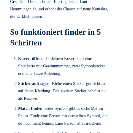
gelernt. Viele Menschen möchten gerne netzwerken,
trauen sich aber nicht, fremde Personen anzusprechen.
Auch mir ging es so. Ich stand oft am Rand, beobachtete
viel und sprach zu wenig. Aus dieser Erfahrung ist
„finder – match network people“
entstanden. In
Kooperation mit den
i3f
WIN Events hat
UX
sense das
Spiel gestaltet und umgesetzt. Ziel ist, Menschen in
wenigen Minuten ins Gespräch zu bringen. Ohne
Hemmschwelle. Ohne komplizierte Regeln. Mit klaren
Schritten. Kurz gesagt
User Experience
zum Anfassen.
Warum finder
?
Gute
User Experience
bedeutet Klarheit, einfache Wege
und ein sichtbares Ergebnis. Genau das leistet finder für
Networking. Ein klares Ziel, ein sichtbares Symbol, drei